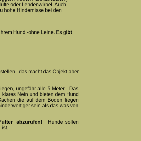
Hüfte oder Lendenwirbel. Auch
zu hohe Hindernisse bei den
 ihrem Hund -ohne Leine. Es g
ibt
stellen. das macht das Objekt aber
egen, ungefähr alle 5 Meter . Das
n klares Nein und bieten dem Hund
 Sachen die auf dem Boden liegen
inderwertiger sein als das was von
 Futter abzurufen!
Hunde sollen
ist.