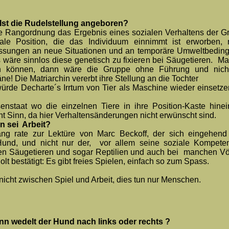
Ist die Rudelstellung angeboren?
 die Rangordnung das Ergebnis eines sozialen Verhaltens der 
iale Position, die das Individuum einnimmt ist erworben,
passungen an neue Situationen und an temporäre Umweltbeding
 wäre sinnlos diese genetisch zu fixieren bei Säugetieren. 
n können, dann wäre die Gruppe ohne Führung und nicht
! Die Matriarchin vererbt ihre Stellung an die Tochter
de Decharte´s Irrtum von Tier als Maschine wieder einsetzen
enstaat wo die einzelnen Tiere in ihre Position-Kaste hi
t Sinn, da hier Verhaltensänderungen nicht erwünscht sind.
n sei Arbeit?
g rate zur Lektüre von Marc Beckoff, der sich eingehend
 Hund, und nicht nur der, vor allem seine soziale Kompeten
llen Säugetieren und sogar Reptilien und auch bei manchen 
lt bestätigt: Es gibt freies Spielen, einfach so zum Spass.
nicht zwischen Spiel und Arbeit, dies tun nur Menschen.
n wedelt der Hund nach links oder rechts ?