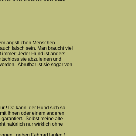
nem ängstlichen Menschen.
uch falsch sein. Man braucht viel
 immer: Jeder Hund ist anders .
ntschloss sie abzuleinen und
worden. Abrufbar ist sie sogar von
tur ! Da kann der Hund sich so
 mit Ihnen oder einem anderen
arantiert. Selbst meine alte
 natürlich nur wirklich ohne
ggen , neben Fahrrad laufen )