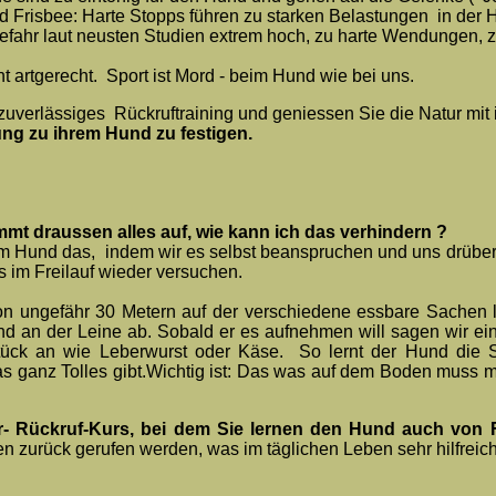
d Frisbee: Harte Stopps führen zu starken Belastungen in der 
sgefahr laut neusten Studien extrem hoch, zu harte Wendungen, 
t artgerecht. Sport ist Mord - beim Hund wie bei uns.
zuverlässiges Rückruftraining und geniessen Sie die Natur mit
ng zu ihrem Hund zu festigen.
mmt draussen alles auf, wie kann ich das verhindern ?
m Hund das, indem wir es selbst beanspruchen und uns drüber
s im Freilauf wieder versuchen.
n ungefähr 30 Metern auf der verschiedene essbare Sachen li
d an der Leine ab. Sobald er es aufnehmen will sagen wir ei
rstück an wie Leberwurst oder Käse. So lernt der Hund die
s ganz Tolles gibt.Wichtig ist: Das was auf dem Boden muss m
r- Rückruf-Kurs, bei dem Sie lernen den Hund auch von
n zurück gerufen werden, was im täglichen Leben sehr hilfreich 