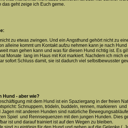
e das geht zeige ich Euch gerne.
e:
 nicht zu etwas zwingen. Und ein Angsthund gehört nicht zu ei
on alleine kommt um Kontakt aufzu nehmen kann je nach Hund a
eit man gehen kann und was für diesen Hund richtig ist. Es gilt
hat Monate lang im Haus mit Kot markiert. Nachdem ich mich e
ar sofort Schluss damit, sie ist dadurch viel selbstbewusster ge
 Hund - aber wie?
schäftigung mit dem Hund ist ein Spaziergang in der freien Na
tspricht: Schnuppern, trödeln, buddeln, rennen, markieren und
Jagen mit anderen Hunden sind natürliche Bewegungsabläufe g
zen Spiel und Rennsequenzen mit den jungen Hunden. Dies geht
r ist und darauf trainiert ist auf den Wegen zu bleiben.
sind zu eintönig für den Hund und gehen auf die Gelenke ( Jo