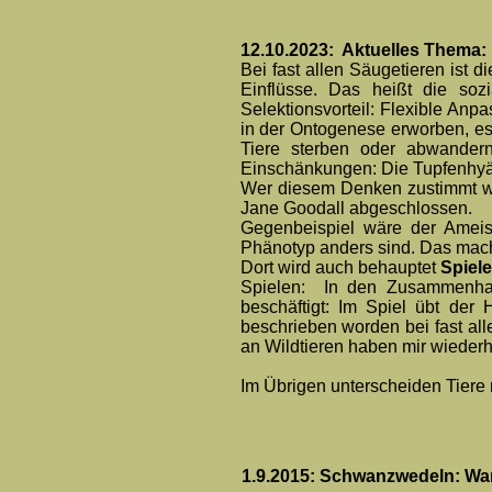
12.10.2023: Aktuelles Thema: 
Bei fast allen Säugetieren ist
Einflüsse. Das heißt die soz
Selektionsvorteil: Flexible An
in der Ontogenese erworben, es
Tiere sterben oder abwander
Einschänkungen: Die Tupfenhyäne
Wer diesem Denken zustimmt wür
Jane Goodall abgeschlossen.
Gegenbeispiel wäre der Ameis
Phänotyp anders sind. Das mach
Dort wird auch behauptet
Spiele
Spielen: In den Zusammenhan
beschäftigt: Im Spiel übt der
beschrieben worden bei fast a
an Wildtieren haben mir wiederho
Im Übrigen unterscheiden Tiere 
1.9.2015: Schwanzwedeln: Wan